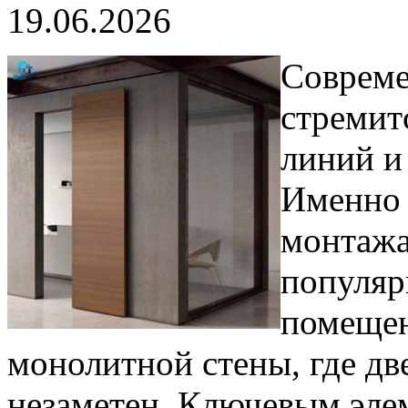
19.06.2026
Совреме
стремит
линий и
Именно 
монтажа
популяр
помещен
монолитной стены, где д
незаметен. Ключевым эле